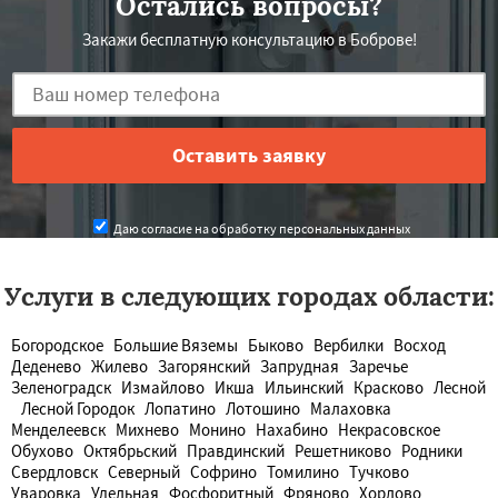
Остались вопросы?
Закажи бесплатную консультацию в Боброве!
Даю согласие на обработку персональных данных
Услуги в следующих городах области:
Богородское
Большие Вяземы
Быково
Вербилки
Восход
Деденево
Жилево
Загорянский
Запрудная
Заречье
Зеленоградск
Измайлово
Икша
Ильинский
Красково
Лесной
Лесной Городок
Лопатино
Лотошино
Малаховка
Менделеевск
Михнево
Монино
Нахабино
Некрасовское
Обухово
Октябрьский
Правдинский
Решетниково
Родники
Свердловск
Северный
Софрино
Томилино
Тучково
Уваровка
Удельная
Фосфоритный
Фряново
Хорлово