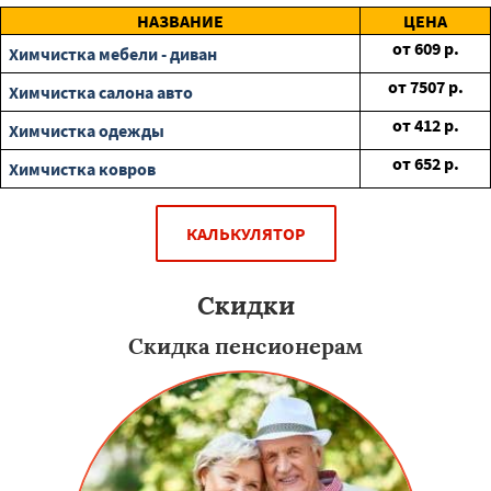
НАЗВАНИЕ
ЦЕНА
от
609
р.
Химчистка мебели - диван
от
7507
р.
Химчистка салона авто
от
412
р.
Химчистка одежды
от
652
р.
Химчистка ковров
КАЛЬКУЛЯТОР
Скидки
Скидка пенсионерам