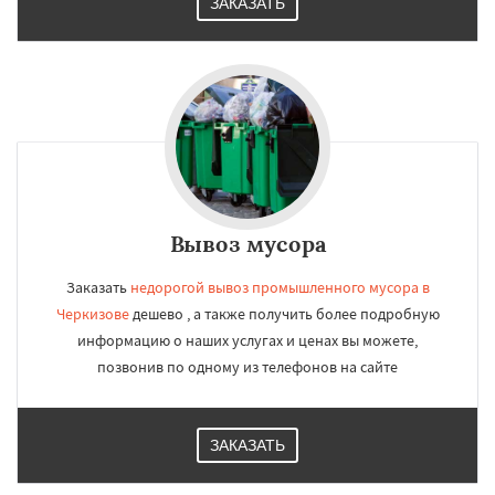
Работаем по
ЗАКАЗАТЬ
УЗНАТЬ ПОДРОБНЕЕ
регионам
Черусти
Шаховская
Даю согласие на обработку персональных данных
Вывоз мусора
Заказать
недорогой вывоз промышленного мусора в
Черкизове
дешево , а также получить более подробную
информацию о наших услугах и ценах вы можете,
позвонив по одному из телефонов на сайте
ЗАКАЗАТЬ