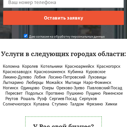
Даю согласие на обработку персональных данных
Услуги в следующих городах области:
Коломна
Королев
Котельники
Красноармейск
Красногорск
Краснозаводск
Краснознаменск
Кубинка
Куровское
Ликино-Дулево
Лобня
Лосино-Петровский
Луховицы
Лыткарино
Люберцы
Можайск
Мытищи
Наро-Фоминск
Ногинск
Одинцово
Озеры
Орехово-Зуево
Павловский Посад
Пересвет
Подольск
Протвино
Пушкино
Пущино
Раменское
Реутов
Рошаль
Рузф
Сергиев Посад
Серпухов
Солнечногорск
Купавна
Ступино
Талдом
Фрязино
Химки
У Вас свой бизнес?