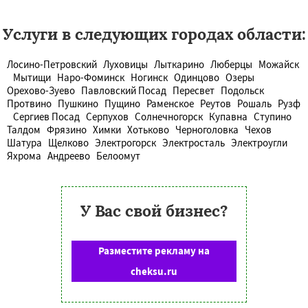
Услуги в следующих городах области:
Лосино-Петровский
Луховицы
Лыткарино
Люберцы
Можайск
Мытищи
Наро-Фоминск
Ногинск
Одинцово
Озеры
Орехово-Зуево
Павловский Посад
Пересвет
Подольск
Протвино
Пушкино
Пущино
Раменское
Реутов
Рошаль
Рузф
Сергиев Посад
Серпухов
Солнечногорск
Купавна
Ступино
Талдом
Фрязино
Химки
Хотьково
Черноголовка
Чехов
Шатура
Щелково
Электрогорск
Электросталь
Электроугли
Яхрома
Андреево
Белоомут
У Вас свой бизнес?
Разместите рекламу на
cheksu.ru