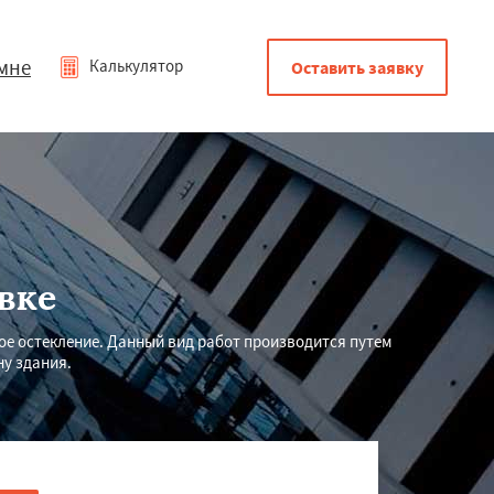
мне
Калькулятор
Оставить заявку
вке
ое остекление. Данный вид работ производится путем
у здания.