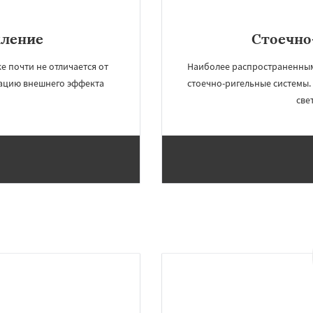
кление
Стоечно
е почти не отличается от
Наиболее распространенным
итацию внешнего эффекта
стоечно-ригельные системы
све