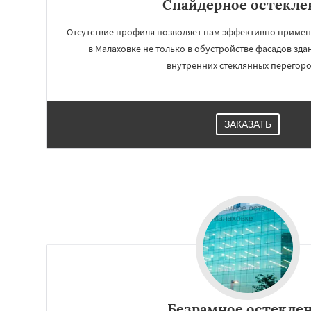
Спайдерное остекле
Отсутствие профиля позволяет нам эффективно примен
в Малаховке не только в обустройстве фасадов зда
внутренних стеклянных перегоро
ЗАКАЗАТЬ
Работае
регио
Менделеевск
Ми
Некрасовское
Правдинский
Ре
Свердловск
Сев
Томилино
Тучко
Безрамное остекле