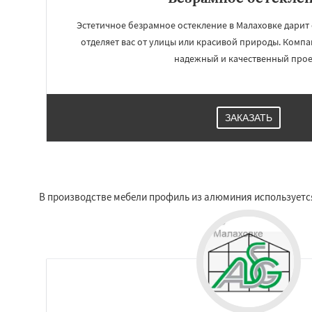
Фосфоритный
Ф
Черкизово
Черу
Эстетичное безрамное остекление в Малаховке дарит
отделяет вас от улицы или красивой природы. Компа
надежный и качественный прое
ЗАКАЗАТЬ
В производстве мебели профиль из алюминия используется