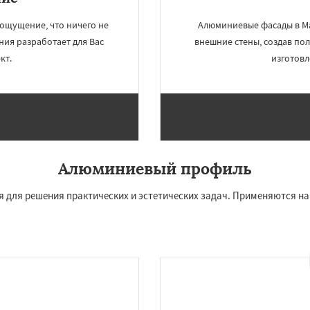
ряново
Хорлово
Даю согласие на обработку персональных данных
сти
Шаховская
 ощущение, что ничего не
Алюминиевые фасады в Ма
ния разработает для Вас
внешние стены, создав по
кт.
изготов
Алюминиевый профиль
 для решения практических и эстетических задач. Применяются на