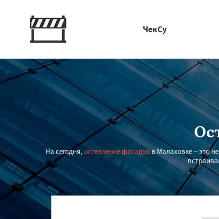
ЧекСу
Ос
На сегодня,
остекление фасадов
в Малаховке – это н
встраива