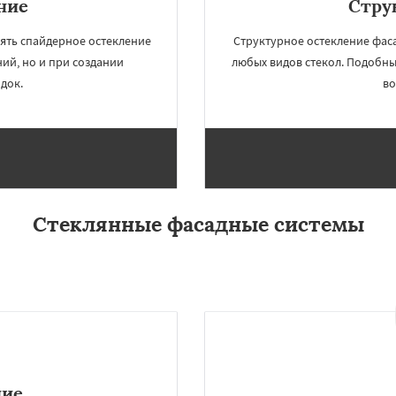
ние
Стру
ять спайдерное остекление
Структурное остекление фаса
ний, но и при создании
любых видов стекол. Подобн
док.
во
Стеклянные фасадные системы
×
×
м по
УЗНАТЬ ПОДРОБНЕЕ
нам
хнево
Монино
Нахабино
Обухово
Октябрьский
шетниково
Родники
ерный
Софрино
во
Уваровка
Удельная
ние