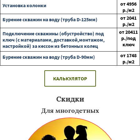
от
4956
Установка колонки
р./м2
от
2041
Бурение скважин на воду (труба D-125мм)
р./м2
от
20411
Подключение скважины (обустройство) под
р./под
ключ (с материалами, доставкой,монтажом,
ключ
настройкой) за кессон из бетонных колец
от
1748
Бурение скважин на воду (труба D-90мм)
р./м2
КАЛЬКУЛЯТОР
Скидки
Для многодетных