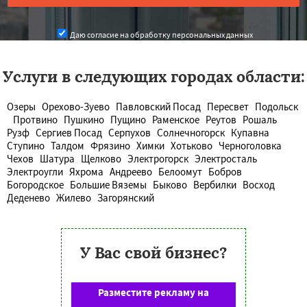
Даю согласие на обработку персональных данных
Услуги в следующих городах области:
Озеры
Орехово-Зуево
Павловский Посад
Пересвет
Подольск
Протвино
Пушкино
Пущино
Раменское
Реутов
Рошаль
Рузф
Сергиев Посад
Серпухов
Солнечногорск
Купавна
Ступино
Талдом
Фрязино
Химки
Хотьково
Черноголовка
Чехов
Шатура
Щелково
Электрогорск
Электросталь
Электроугли
Яхрома
Андреево
Белоомут
Бобров
Богородское
Большие Вяземы
Быково
Вербилки
Восход
Деденево
Жилево
Загорянский
У Вас свой бизнес?
Разместите рекламу на