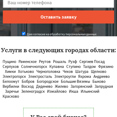
Даю согласие на обработку персональных данных
Услуги в следующих городах области:
Пущино
Раменское
Реутов
Рошаль
Рузф
Сергиев Посад
Серпухов
Солнечногорск
Купавна
Ступино
Талдом
Фрязино
Химки
Хотьково
Черноголовка
Чехов
Шатура
Щелково
Электрогорск
Электросталь
Электроугли
Яхрома
Андреево
Белоомут
Бобров
Богородское
Большие Вяземы
Быково
Вербилки
Восход
Деденево
Жилево
Загорянский
Запрудная
Заречье
Зеленоградск
Измайлово
Икша
Ильинский
Красково