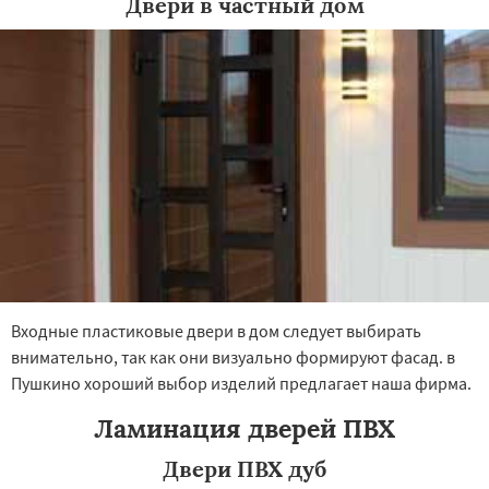
Двери в частный дом
×
×
Работаем по
УЗНАТЬ ПОДРОБНЕЕ
регионам
Пущино
Раменское
Реутов
Рошаль
Рузф
Сергиев Посад
Серпухов
Солнечногорск
Купавна
Ступино
Талдом
Фрязино
Химки
Хотьково
Входные пластиковые двери в дом следует выбирать
Черноголовка
Чехов
Шатура
Щелково
Электрогорск
Электросталь
Даю согласие на обработку персональных данных
внимательно, так как они визуально формируют фасад. в
Электроугли
Яхрома
Андреево
Пушкино хороший выбор изделий предлагает наша фирма.
Белоомут
Бобров
Богородское
Большие Вяземы
Быково
Вербилки
Ламинация дверей ПВХ
Восход
Деденево
Жилево
Загорянский
Запрудная
Заречье
Зеленоградск
Двери ПВХ дуб
Измайлово
Икша
Ильинский
Красково