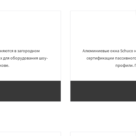
няются в загородном
Алюминиевые окна Schuco н
ах для оборудования шоу-
сертификации пассивного
кове.
профили. 
×
×
м по
УЗНАТЬ ПОДРОБНЕЕ
нам
овск
Северный
Софрино
ово
Уваровка
Удельная
ряново
Хорлово
сти
Шаховская