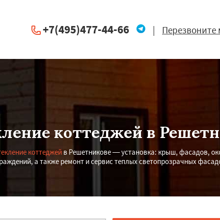
+7(495)477-44-66
|
Перезвоните 
ление коттеджей в Решет
текление коттеджей
в Решетникове — установка: крыш, фасадов, око
раждений, а также ремонт и сервис теплых светопрозрачных фасад