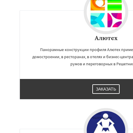
Алютех
Панорамные конструкции профиля Алютех приме
домостроении, в ресторанах, в отелях и бизнес-центр
румов и переговорных в Решетни
Работае
ЗАКАЗАТЬ
регио
Родники
Свердл
Томилино
Тучк
Фосфоритный
Ф
Черкизово
Черу