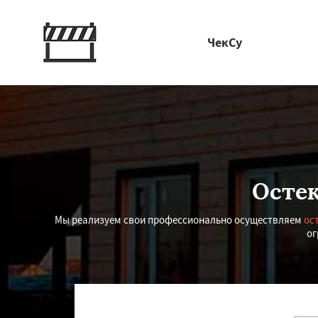
ЧекСу
Остек
Мы реализуем свои профессионально осуществляем
ос
ог