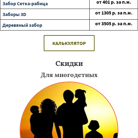
от
401
р. за п.м.
Забор Сетка-рабица
от
1305
р. за п.м.
Заборы 3D
от
3505
р. за п.м.
Деревяный забор
КАЛЬКУЛЯТОР
Скидки
Для многодетных