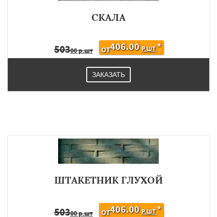
СКАЛА
406.00
*
503
Р.ШТ
ОТ
00 р.шт
ЗАКАЗАТЬ
ШТАКЕТНИК ГЛУХОЙ
406.00
*
503
Р.ШТ
ОТ
00 р.шт