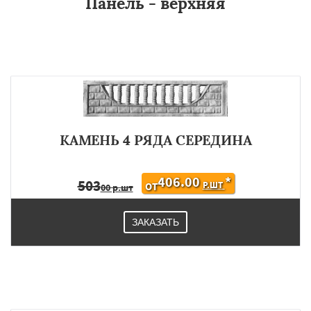
Панель - верхняя
КАМЕНЬ 4 РЯДА СЕРЕДИНА
406.00
*
503
Р.ШТ
ОТ
00 р.шт
ЗАКАЗАТЬ