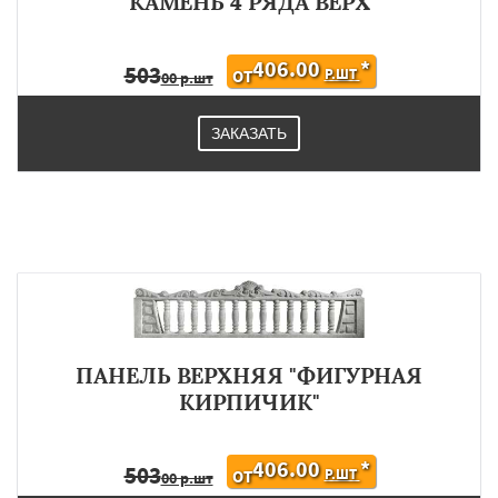
КАМЕНЬ 4 РЯДА ВЕРХ
406.00
*
503
Р.ШТ
ОТ
00 р.шт
ЗАКАЗАТЬ
ПАНЕЛЬ ВЕРХНЯЯ "ФИГУРНАЯ
КИРПИЧИК"
406.00
*
503
Р.ШТ
ОТ
00 р.шт