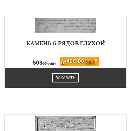
КАМЕНЬ 6 РЯДОВ ГЛУХОЙ
406.00
*
503
Р.ШТ
ОТ
00 р.шт
ЗАКАЗАТЬ