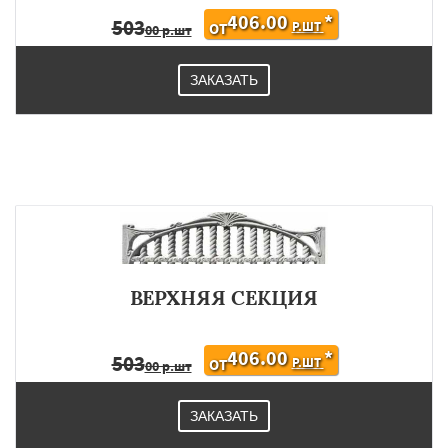
406.00
*
503
Р.ШТ
ОТ
00 р.шт
ЗАКАЗАТЬ
ВЕРХНЯЯ СЕКЦИЯ
406.00
*
503
Р.ШТ
ОТ
00 р.шт
ЗАКАЗАТЬ