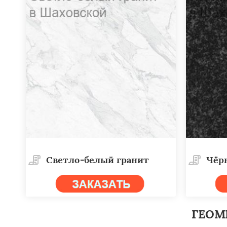
Работае
регио
Светло-белый гранит
Чёр
ГЕОМ