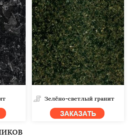
ит
Зелёно-светлый гранит
НИКОВ