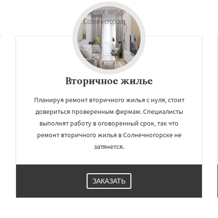
ы
Быково
Вербилки
Даю согласие на обработку персональных данных
о
Жилево
Загорянский
чье
Зеленоградск
а
Ильинский
Красково
ородок
Лопатино
ховка
Менделеевск
о
Вторичное жилье
Планируя ремонт вторичного жилья с нуля, стоит
довериться проверенным фирмам. Специалисты
выполнят работу в оговоренный срок, так что
ремонт вторичного жилья в Солнечногорске не
затянется.
ЗАКАЗАТЬ