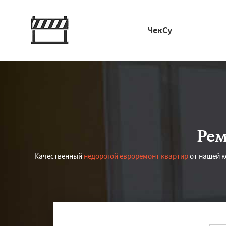
ЧекСу
Рем
Качественный
недорогой евроремонт квартир
от нашей к