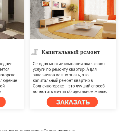
Капитальный ремонт
ледние
Сегодня многие компании оказывают
яется
услуги по ремонту квартир. А для
ногорске
заказчиков важно знать, что
блюдение
капитальный ремонт квартир в
ной
Солнечногорске -- это лучший способ
в.
воплотить мечты об идеальном жилье.
зать ремонт квартир в Солнечногорске.