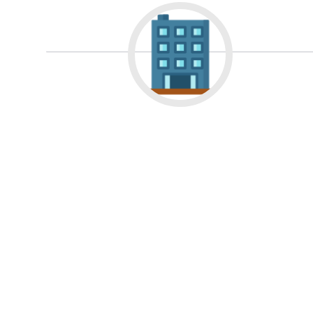
Большие Вязем
Восход
Деденев
Запрудная
Заре
Измайлово
Икш
Лесной
Лесной Г
Лотошино
Мала
Михнево
Монин