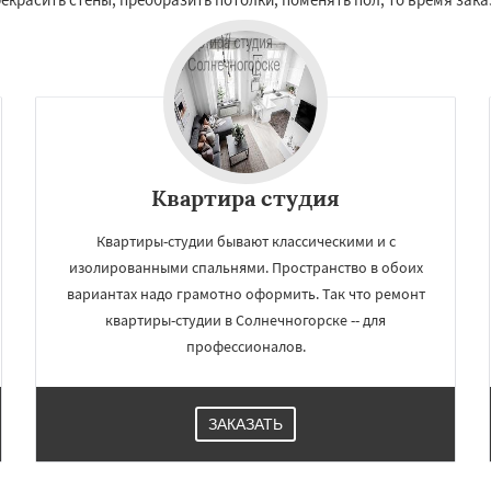
Квартира студия
Квартиры-студии бывают классическими и с
изолированными спальнями. Пространство в обоих
×
×
вариантах надо грамотно оформить. Так что ремонт
м по
УЗНАТЬ ПОДРОБНЕЕ
квартиры-студии в Солнечногорске -- для
нам
профессионалов.
о
Талдом
Фрязино
Черноголовка
Чехов
ЗАКАЗАТЬ
о
Электрогорск
ектроугли
Яхрома
мут
Бобров
Богородское