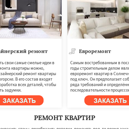
айнерский ремонт
Евроремонт
ть свои самые смелые идеи в
Самым востребованным в пос
монта квартиры можно,
годы строительным делом явл
изайнерский ремонт квартиры
евроремонт квартир в Солнеч
горске. В его состав входят
под ключ. Он предполагает со
оработка всех деталей, чтобы
ряда требований и определён
ть задумки.
последовательности процессо
РЕМОНТ КВАРТИР
рекрасить стены, преобразить потолки, поменять пол, то время зака