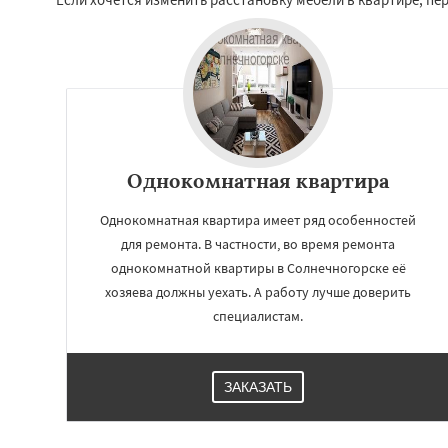
Однокомнатная квартира
Однокомнатная квартира имеет ряд особенностей
для ремонта. В частности, во время ремонта
однокомнатной квартиры в Солнечногорске её
Работае
хозяева должны уехать. А работу лучше доверить
регио
специалистам.
Купавна
Ступин
Химки
Хотьково
ЗАКАЗАТЬ
Шатура
Щелков
Электросталь
Эл
Андреево
Белоо