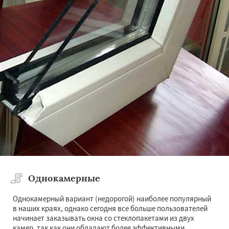
×
×
Работаем по
регионам
Удельная
Фосфоритный
Фряново
Хорлово
Черкизово
Черусти
Шаховская
Даю согласие на обработку персональных данных
Однокамерные
Однокамерный вариант (недорогой) наиболее популярный
в наших краях, однако сегодня все больше пользователей
начинает заказывать окна со стеклопакетами из двух
камер, так как они обладают более эффективными