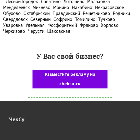
Лесной Городок
Лопатино
Лотошино
Малаховка
Менделеевск
Михнево
Монино
Нахабино
Некрасовское
Обухово
Октябрьский
Правдинский
Решетниково
Родники
Свердловск
Северный
Софрино
Томилино
Тучково
Уваровка
Удельная
Фосфоритный
Фряново
Хорлово
Черкизово
Черусти
Шаховская
У Вас свой бизнес?
Разместите рекламу на
cheksu.ru
ЧекСу