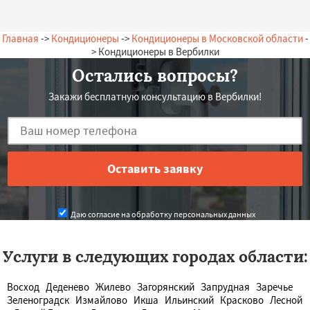
Главная
->
Кондиционеры
->
Кондиционеры в Московской области
-
> Кондиционеры в Вербилки
Остались вопросы?
Закажи бесплатную консультацию в Вербилки!
Даю согласие на обработку персональных данных
Услуги в следующих городах области:
Восход
Деденево
Жилево
Загорянский
Запрудная
Заречье
Зеленоградск
Измайлово
Икша
Ильинский
Красково
Лесной