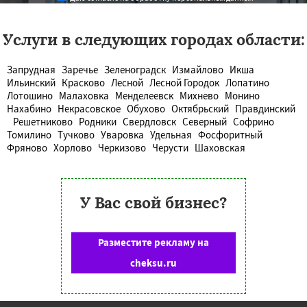
Услуги в следующих городах области:
Запрудная
Заречье
Зеленоградск
Измайлово
Икша
Ильинский
Красково
Лесной
Лесной Городок
Лопатино
Лотошино
Малаховка
Менделеевск
Михнево
Монино
Нахабино
Некрасовское
Обухово
Октябрьский
Правдинский
Решетниково
Родники
Свердловск
Северный
Софрино
Томилино
Тучково
Уваровка
Удельная
Фосфоритный
Фряново
Хорлово
Черкизово
Черусти
Шаховская
У Вас свой бизнес?
Разместите рекламу на
cheksu.ru