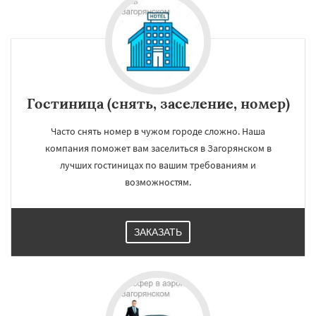
Измайлово
Икша
Ильинский
Красково
Лесной
Лесной Городок
Лопатино
Лотошино
Малаховка
Менделеевск
Михнево
Монино
Нахабино
Некрасовское
Обухово
Октябрьский
Даю согласие на обработку персональных данных
Правдинский
Решетниково
Родники
Свердловск
Северный
Софрино
Гостиница (снять, заселение, номер)
Томилино
Тучково
Уваровка
Удельная
Фосфоритный
Фряново
Хорлово
Черкизово
Черусти
Шаховская
Часто снять номер в чужом городе сложно. Наша
компания поможет вам заселиться в Загорянском в
лучших гостиницах по вашим требованиям и
возможностям.
ЗАКАЗАТЬ