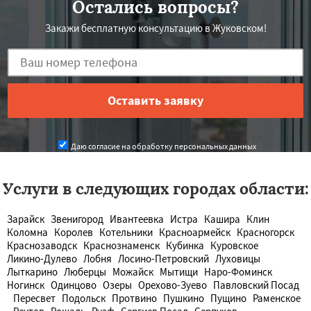
Остались вопросы?
Закажи бесплатную консультацию в Жуковском!
Даю согласие на обработку персональных данных
Услуги в следующих городах области:
Зарайск
Звенигород
Ивантеевка
Истра
Кашира
Клин
Коломна
Королев
Котельники
Красноармейск
Красногорск
Краснозаводск
Краснознаменск
Кубинка
Куровское
Ликино-Дулево
Лобня
Лосино-Петровский
Луховицы
Лыткарино
Люберцы
Можайск
Мытищи
Наро-Фоминск
Ногинск
Одинцово
Озеры
Орехово-Зуево
Павловский Посад
Пересвет
Подольск
Протвино
Пушкино
Пущино
Раменское