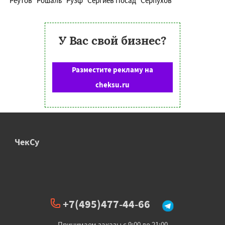
Реутов
Рошаль
Рузф
Сергиев Посад
Серпухов
У Вас свой бизнес?
Разместите рекламу на
cheksu.ru
ЧекСу
+7(495)477-44-66
Принимаем заказы с 9:00 до 21:00