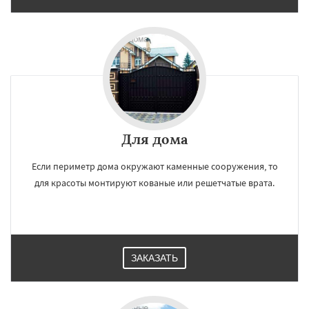
Для дома
×
×
Если периметр дома окружают каменные сооружения, то
Работаем по
УЗНАТЬ ПОДРОБНЕЕ
для красоты монтируют кованые или решетчатые врата.
регионам
Хорлово
Черкизово
Черусти
Шаховская
ЗАКАЗАТЬ
Даю согласие на обработку персональных данных