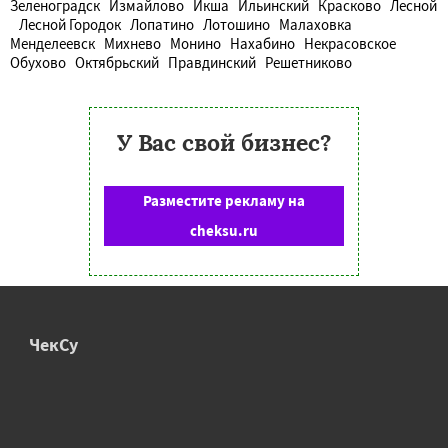
Зеленоградск
Измайлово
Икша
Ильинский
Красково
Лесной
Лесной Городок
Лопатино
Лотошино
Малаховка
Менделеевск
Михнево
Монино
Нахабино
Некрасовское
Обухово
Октябрьский
Правдинский
Решетниково
У Вас свой бизнес?
Разместите рекламу на
cheksu.ru
ЧекСу