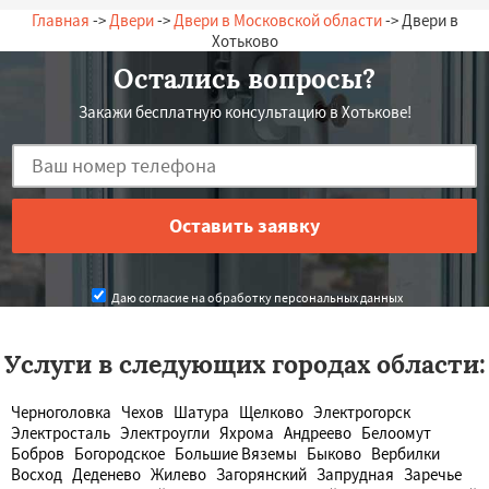
Главная
->
Двери
->
Двери в Московской области
-> Двери в
Хотьково
Остались вопросы?
Закажи бесплатную консультацию в Хотькове!
Даю согласие на обработку персональных данных
Услуги в следующих городах области:
Черноголовка
Чехов
Шатура
Щелково
Электрогорск
Электросталь
Электроугли
Яхрома
Андреево
Белоомут
Бобров
Богородское
Большие Вяземы
Быково
Вербилки
Восход
Деденево
Жилево
Загорянский
Запрудная
Заречье