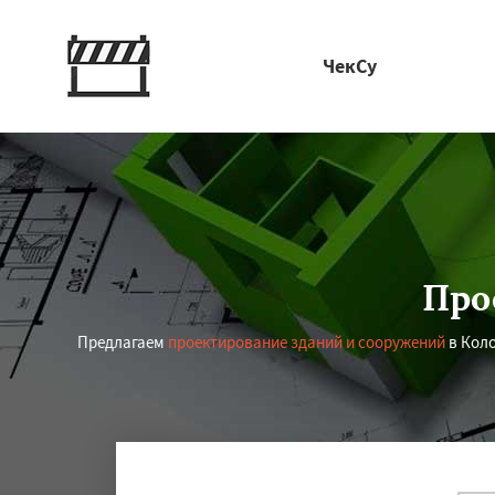
ЧекСу
Про
Предлагаем
проектирование зданий и сооружений
в Коло