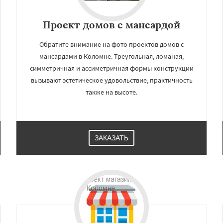
Проект домов с мансардой
Обратите внимание на фото проектов домов с
мансардами в Коломне. Треугольная, ломаная,
симметричная и ассиметричная формы конструкции
вызывают эстетическое удовольствие, практичность
также на высоте.
×
×
ЗАКАЗАТЬ
м по
УЗНАТЬ ПОДРОБНЕЕ
нам
ники
Красноармейск
снозаводск
Кубинка
Куровское
Лобня
ий
Луховицы
Лыткарино