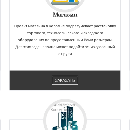
йск
Мытищи
Даю согласие на обработку персональных данных
огинск
Одинцово
Озеры
Магазин
Павловский Посад
ьск
Протвино
Пушкино
ое
Реутов
Рошаль
Рузф
Проект магазина в Коломне подразумевает расстановку
Серпухов
Солнечногорск
торгового, технологического и складского
но
Талдом
Фрязино
оборудования по предоставленным Вами размерам.
Для этих задач вполне может подойти эскиз сделанный
от руки
ЗАКАЗАТЬ