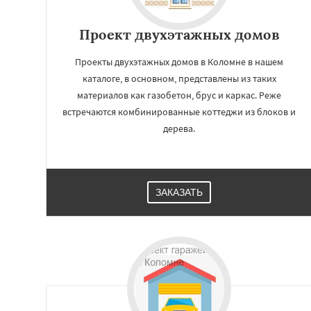
Проект двухэтажных домов
Проекты двухэтажных домов в Коломне в нашем
каталоге, в основном, представлены из таких
материалов как газобетон, брус и каркас. Реже
встречаются комбинированные коттеджи из блоков и
дерева.
ЗАКАЗАТЬ
Работае
регио
Королев
Котель
Красногорск
Кра
Краснознаменск
Ликино-Дулево
Лосино-Петровск