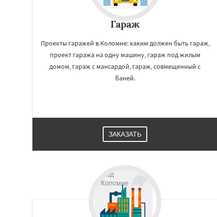
Люберцы
Можа
Наро-Фоминск
Н
Гараж
Орехово-Зуево
Пересвет
Подол
Пущино
Раменск
Проекты гаражей в Коломне: каким должен быть гараж,
Сергиев Посад
проект гаража на одну машину, гараж под жилым
Купавна
Ступи
домом, гараж с мансардой, гараж, совмещенный с
Химки
Хотьково
баней.
ЗАКАЗАТЬ