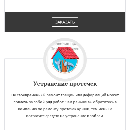
ЗАКАЗАТЬ
×
×
Работаем по
УЗНАТЬ ПОДРОБНЕЕ
регионам
Устранение протечек
Не своевременный ремонт трещин или деформаций может
Лобня
Лосино-Петровский
Луховицы
Лыткарино
Люберцы
Можайск
Мытищи
повлечь за собой ряд работ. Чем раньше вы обратитесь в
Наро-Фоминск
Ногинск
Одинцово
компанию по ремонту протечек крыши, тем меньше
Озеры
Орехово-Зуево
потратите средств на устранение проблем.
Павловский Посад
Пересвет
Подольск
Протвино
Пушкино
Пущино
Раменское
Даю согласие на обработку персональных данных
Реутов
Рошаль
Рузф
Сергиев Посад