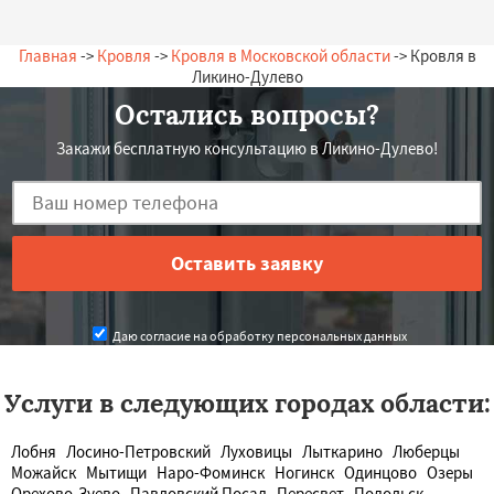
Главная
->
Кровля
->
Кровля в Московской области
-> Кровля в
Ликино-Дулево
Остались вопросы?
Закажи бесплатную консультацию в Ликино-Дулево!
Даю согласие на обработку персональных данных
Услуги в следующих городах области:
Лобня
Лосино-Петровский
Луховицы
Лыткарино
Люберцы
Можайск
Мытищи
Наро-Фоминск
Ногинск
Одинцово
Озеры
Орехово-Зуево
Павловский Посад
Пересвет
Подольск