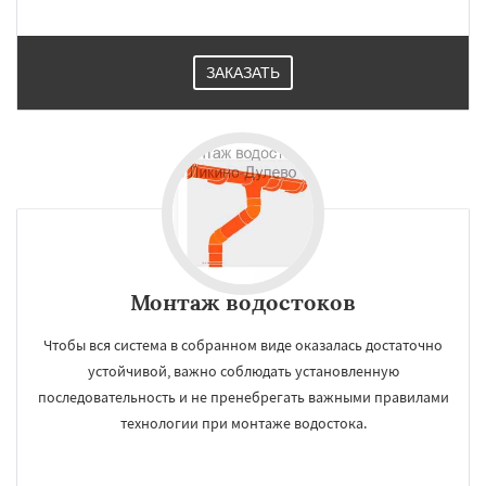
Серпухов
Солнечногорск
Купавна
Ступино
Талдом
Фрязино
Химки
Хотьково
Черноголовка
Чехов
Шатура
ЗАКАЗАТЬ
Щелково
Электрогорск
Электросталь
Электроугли
Яхрома
Андреево
Монтаж водостоков
Чтобы вся система в собранном виде оказалась достаточно
устойчивой, важно соблюдать установленную
последовательность и не пренебрегать важными правилами
технологии при монтаже водостока.