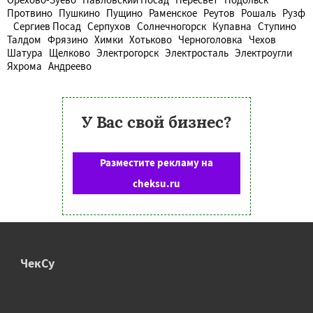
Протвино
Пушкино
Пущино
Раменское
Реутов
Рошаль
Рузф
Сергиев Посад
Серпухов
Солнечногорск
Купавна
Ступино
Талдом
Фрязино
Химки
Хотьково
Черноголовка
Чехов
Шатура
Щелково
Электрогорск
Электросталь
Электроугли
Яхрома
Андреево
У Вас свой бизнес?
Разместите рекламу на
cheksu.ru
ЧекСу