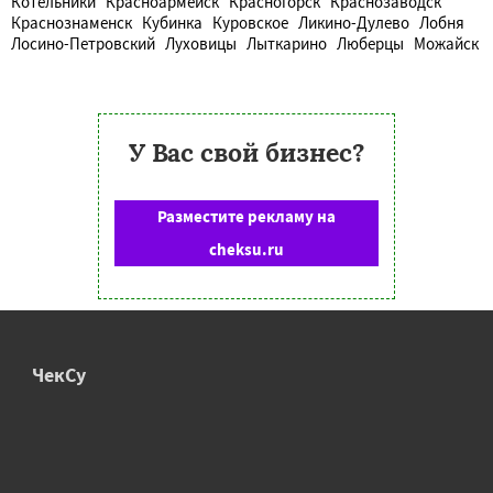
Котельники
Красноармейск
Красногорск
Краснозаводск
Краснознаменск
Кубинка
Куровское
Ликино-Дулево
Лобня
Лосино-Петровский
Луховицы
Лыткарино
Люберцы
Можайск
У Вас свой бизнес?
Разместите рекламу на
cheksu.ru
ЧекСу