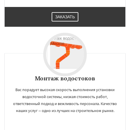
ЗАКАЗАТЬ
×
×
Работаем по
УЗНАТЬ ПОДРОБНЕЕ
регионам
Монтаж водостоков
Вас порадует высокая скорость выполнения установки
Балашиха
Белоозерск
Бронницы
Верея
водосточной системы, низкая стоимость работ,
Видное
Волоколамск
Воскресенск
ответственный подход и вежливость персонала. Качество
Высоковск
Голицыно
Дедовск
Дзержинск
Дмитров
Долгопрудный
наших услуг – одно из лучших на строительном рынке.
Домодедово
Дрезна
Дубна
Егорьевск
Жуковский
Зарайск
Звенигород
Даю согласие на обработку персональных данных
Ивантеевка
Истра
Кашира
Клин