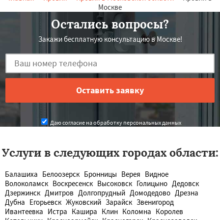
Москве
Остались вопросы?
Закажи бесплатную консультацию в Москве!
Даю согласие на обработку персональных данных
Услуги в следующих городах области:
Балашиха
Белоозерск
Бронницы
Верея
Видное
Волоколамск
Воскресенск
Высоковск
Голицыно
Дедовск
Дзержинск
Дмитров
Долгопрудный
Домодедово
Дрезна
Дубна
Егорьевск
Жуковский
Зарайск
Звенигород
Ивантеевка
Истра
Кашира
Клин
Коломна
Королев