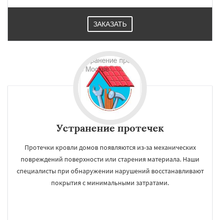
Коломна
Королев
Котельники
Красноармейск
Красногорск
Краснозаводск
Краснознаменск
ЗАКАЗАТЬ
Кубинка
Куровское
Ликино-Дулево
Лобня
Лосино-Петровский
Луховицы
Лыткарино
Люберцы
Можайск
Устранение протечек
Протечки кровли домов появляются из-за механических
повреждений поверхности или старения материала. Наши
специалисты при обнаружении нарушений восстанавливают
покрытия с минимальными затратами.