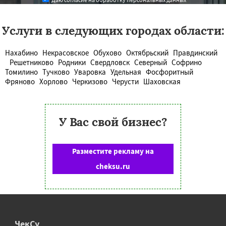
Услуги в следующих городах области:
Нахабино
Некрасовское
Обухово
Октябрьский
Правдинский
Решетниково
Родники
Свердловск
Северный
Софрино
Томилино
Тучково
Уваровка
Удельная
Фосфоритный
Фряново
Хорлово
Черкизово
Черусти
Шаховская
У Вас свой бизнес?
Разместите рекламу на
cheksu.ru
ЧекСу