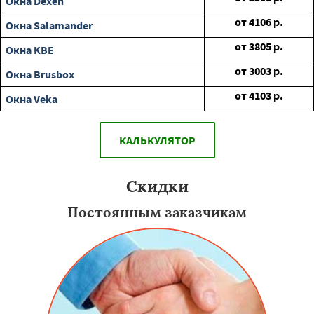
Окна Dexen
от
4106
р.
Окна Salamander
от
3805
р.
Окна KBE
от
3003
р.
Окна Brusbox
от
4103
р.
Окна Veka
КАЛЬКУЛЯТОР
Скидки
Постоянным заказчикам