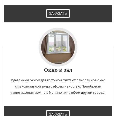
ЗАКАЗАТЬ
×
×
Работаем по
УЗНАТЬ ПОДРОБНЕЕ
регионам
Нахабино
Некрасовское
Обухово
Октябрьский
Правдинский
Решетниково
Родники
Свердловск
Северный
Софрино
Томилино
Тучково
Уваровка
Удельная
Фосфоритный
Фряново
Окно в зал
Хорлово
Черкизово
Черусти
Даю согласие на обработку персональных данных
Шаховская
Идеальным окном для гостиной считают панорамное окно
с максимальной энергоэффективностью. Приобрести
такие изделия можно в Монино или любом другом городе.
ЗАКАЗАТЬ