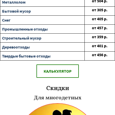
от
504
р.
Металлолом
от
305
р.
Бытовой мусор
от
405
р.
Снег
от
457
р.
Промышленные отходы
от
359
р.
Строительный мусор
от
401
р.
Деревоотходы
от
456
р.
Твердые бытовые отходы
КАЛЬКУЛЯТОР
Скидки
Для многодетных