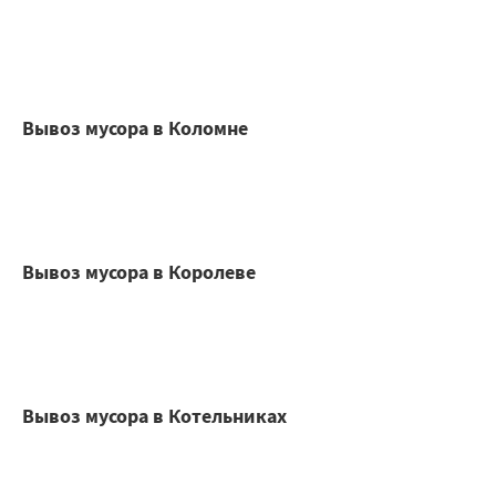
Вывоз мусора в Коломне
Вывоз мусора в Королеве
Вывоз мусора в Котельниках