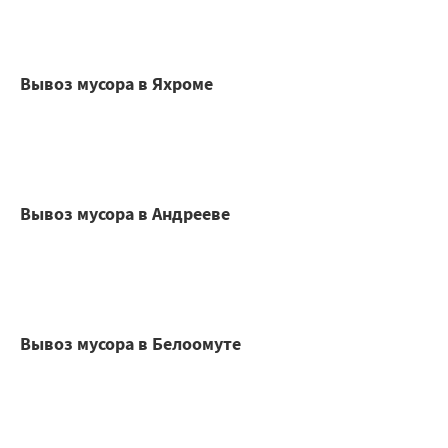
Вывоз мусора в Яхроме
Вывоз мусора в Андрееве
Вывоз мусора в Белоомуте