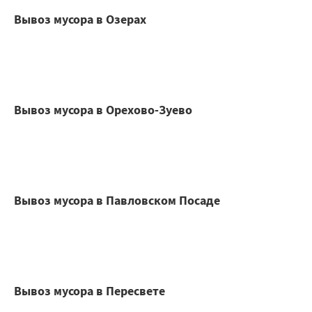
Вывоз мусора в Озерах
Вывоз мусора в Орехово-Зуево
Вывоз мусора в Павловском Посаде
Вывоз мусора в Пересвете