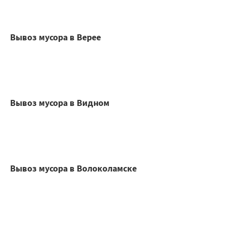
Вывоз мусора в Верее
Вывоз мусора в Видном
Вывоз мусора в Волоколамске