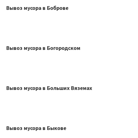
Вывоз мусора в Боброве
Вывоз мусора в Богородском
Вывоз мусора в Больших Вяземах
Вывоз мусора в Быкове