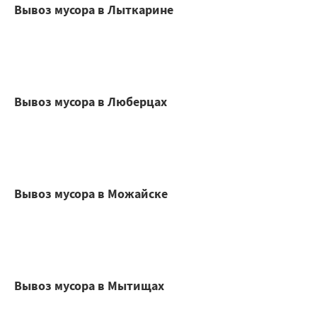
Вывоз мусора в Лыткарине
Вывоз мусора в Люберцах
Вывоз мусора в Можайске
Вывоз мусора в Мытищах