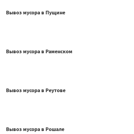
Вывоз мусора в Пущине
Вывоз мусора в Раменском
Вывоз мусора в Реутове
Вывоз мусора в Рошале