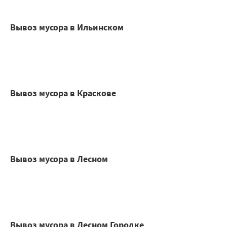
Вывоз мусора в Ильинском
Вывоз мусора в Краскове
Вывоз мусора в Лесном
Вывоз мусора в Лесном Городке