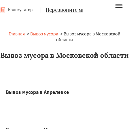
|
Перезвоните мне
Калькулятор
Главная
->
Вывоз мусора
-> Вывоз мусора в Московской
области
Вывоз мусора в Московской области
Вывоз мусора в Апрелевке