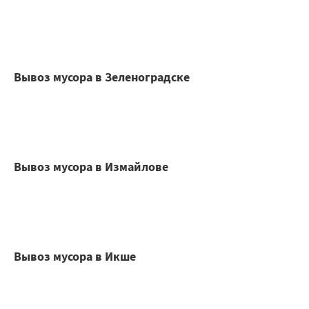
Вывоз мусора в Зеленоградске
Вывоз мусора в Измайлове
Вывоз мусора в Икше