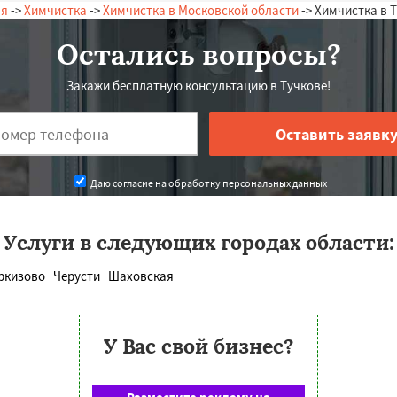
ая
->
Химчистка
->
Химчистка в Московской области
-> Химчистка в 
Остались вопросы?
Закажи бесплатную консультацию в Тучкове!
Даю согласие на обработку персональных данных
Услуги в следующих городах области:
ркизово
Черусти
Шаховская
У Вас свой бизнес?