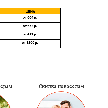
ЦЕНА
от
604
р.
от
653
р.
от
417
р.
от
7500
р.
нерам
Скидка новоселам