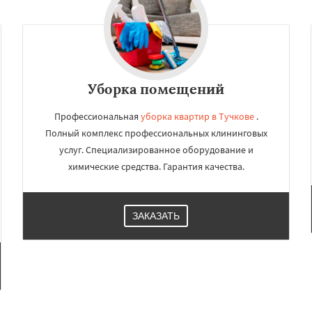
×
×
м по
УЗНАТЬ ПОДРОБНЕЕ
нам
Уборка помещений
ная
Фосфоритный
Профессиональная
уборка квартир в Тучкове
.
о
Черкизово
Черусти
Полный комплекс профессиональных клининговых
услуг. Специализированное оборудование и
химические средства. Гарантия качества.
Даю согласие на обработку персональных данных
ЗАКАЗАТЬ