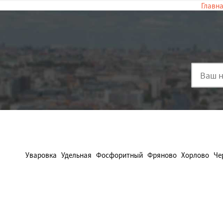
Главн
Уваровка
Удельная
Фосфоритный
Фряново
Хорлово
Че