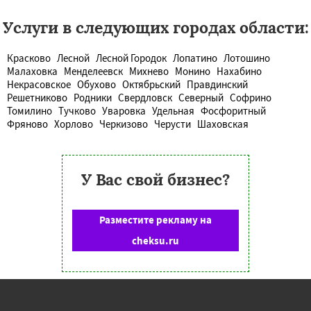
Услуги в следующих городах области:
Красково
Лесной
Лесной Городок
Лопатино
Лотошино
Малаховка
Менделеевск
Михнево
Монино
Нахабино
Некрасовское
Обухово
Октябрьский
Правдинский
Решетниково
Родники
Свердловск
Северный
Софрино
Томилино
Тучково
Уваровка
Удельная
Фосфоритный
Фряново
Хорлово
Черкизово
Черусти
Шаховская
У Вас свой бизнес?
Разместите рекламу на
cheksu.ru