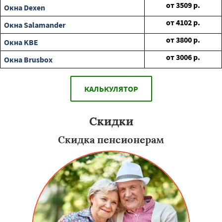
от
3509
р.
Окна Dexen
от
4102
р.
Окна Salamander
от
3800
р.
Окна KBE
от
3006
р.
Окна Brusbox
КАЛЬКУЛЯТОР
Скидки
Скидка пенсионерам