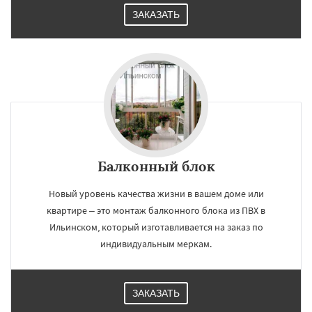
ЗАКАЗАТЬ
×
×
Работаем по
УЗНАТЬ ПОДРОБНЕЕ
регионам
Красково
Лесной
Лесной Городок
Лопатино
Лотошино
Малаховка
Менделеевск
Михнево
Монино
Балконный блок
Нахабино
Некрасовское
Обухово
Октябрьский
Правдинский
Решетниково
Родники
Свердловск
Северный
Новый уровень качества жизни в вашем доме или
Даю согласие на обработку персональных данных
Софрино
Томилино
Тучково
Уваровка
квартире – это монтаж балконного блока из ПВХ в
Удельная
Фосфоритный
Фряново
Ильинском, который изготавливается на заказ по
Хорлово
Черкизово
Черусти
индивидуальным меркам.
Шаховская
ЗАКАЗАТЬ