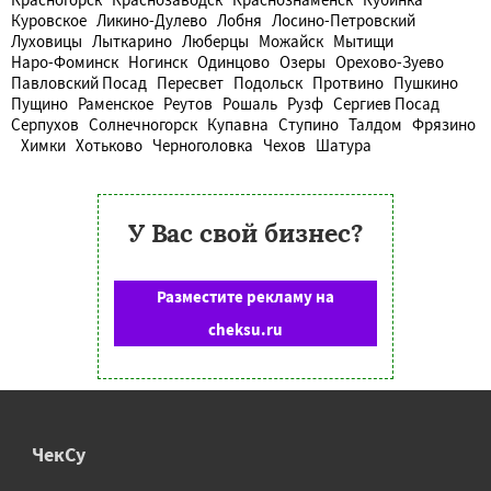
Куровское
Ликино-Дулево
Лобня
Лосино-Петровский
Луховицы
Лыткарино
Люберцы
Можайск
Мытищи
Наро-Фоминск
Ногинск
Одинцово
Озеры
Орехово-Зуево
Павловский Посад
Пересвет
Подольск
Протвино
Пушкино
Пущино
Раменское
Реутов
Рошаль
Рузф
Сергиев Посад
Серпухов
Солнечногорск
Купавна
Ступино
Талдом
Фрязино
Химки
Хотьково
Черноголовка
Чехов
Шатура
У Вас свой бизнес?
Разместите рекламу на
cheksu.ru
ЧекСу