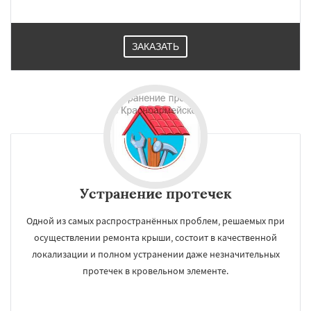
Озеры
Орехово-Зуево
Павловский Посад
Пересвет
Подольск
Протвино
Пушкино
Пущино
Раменское
ЗАКАЗАТЬ
Реутов
Рошаль
Рузф
Сергиев Посад
Серпухов
Солнечногорск
Купавна
Ступино
Талдом
Фрязино
Химки
Хотьково
Черноголовка
Чехов
Шатура
Устранение протечек
Одной из самых распространённых проблем, решаемых при
осуществлении ремонта крыши, состоит в качественной
локализации и полном устранении даже незначительных
протечек в кровельном элементе.