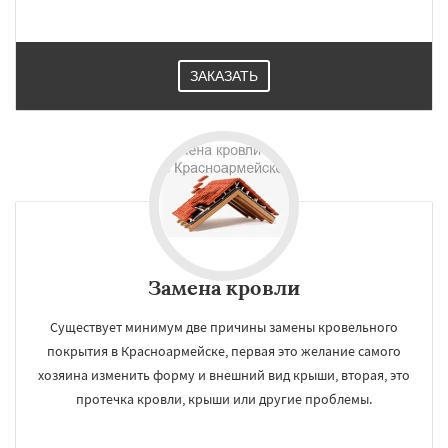
ЗАКАЗАТЬ
×
×
Работаем по
УЗНАТЬ ПОДРОБНЕЕ
Замена кровли
регионам
Существует минимум две причины замены кровельного
Красногорск
Краснозаводск
покрытия в Красноармейске, первая это желание самого
Краснознаменск
Кубинка
Куровское
хозяина изменить форму и внешний вид крыши, вторая, это
Ликино-Дулево
Лобня
протечка кровли, крыши или другие проблемы.
Лосино-Петровский
Луховицы
Лыткарино
Люберцы
Можайск
Мытищи
Наро-Фоминск
Ногинск
Одинцово
Даю согласие на обработку персональных данных