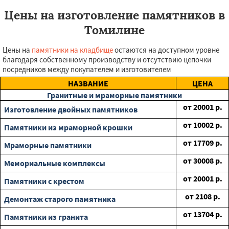
Цены на изготовление памятников в
Томилине
Цены на
памятники на кладбище
остаются на доступном уровне
благодаря собственному производству и отсутствию цепочки
посредников между покупателем и изготовителем
НАЗВАНИЕ
ЦЕНА
Гранитные и мраморные памятники
от
20001
р.
Изготовление двойных памятников
от
10002
р.
Памятники из мраморной крошки
от
17709
р.
Мраморные памятники
от
30008
р.
Мемориальные комплексы
от
20001
р.
Памятники с крестом
от
2108
р.
Демонтаж старого памятника
от
13704
р.
Памятники из гранита