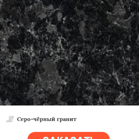
×
×
Работаем по
УЗНАТЬ ПОДРОБНЕЕ
регионам
Тучково
Уваровка
Удельная
Фосфоритный
Фряново
Хорлово
Черкизово
Черусти
Шаховская
Cеро-чёрный гранит
Даю согласие на обработку персональных данных