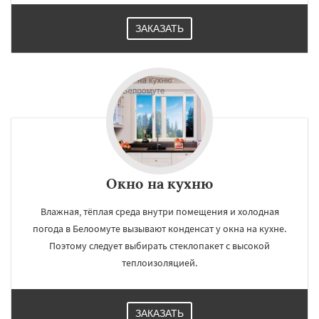
ЗАКАЗАТЬ
×
×
Работаем по
УЗНАТЬ ПОДРОБНЕЕ
регионам
Бобров
Богородское
Большие Вяземы
Быково
Вербилки
Восход
Деденево
Окно на кухню
Жилево
Загорянский
Запрудная
Заречье
Зеленоградск
Измайлово
Икша
Ильинский
Красково
Лесной
Влажная, тёплая среда внутри помещения и холодная
Лесной Городок
Лопатино
Лотошино
Даю согласие на обработку персональных данных
погода в Белоомуте вызывают конденсат у окна на кухне.
Малаховка
Менделеевск
Михнево
Поэтому следует выбирать стеклопакет с высокой
Монино
Нахабино
Некрасовское
теплоизоляцией.
Обухово
Октябрьский
Правдинский
Решетниково
Родники
Свердловск
Северный
Софрино
Томилино
Тучково
Уваровка
Удельная
Фосфоритный
ЗАКАЗАТЬ
Фряново