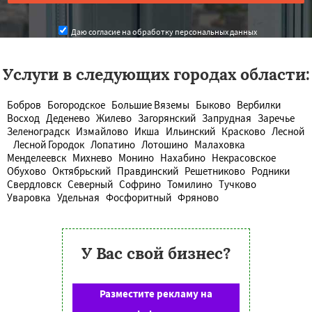
Даю согласие на обработку персональных данных
Услуги в следующих городах области:
Бобров
Богородское
Большие Вяземы
Быково
Вербилки
Восход
Деденево
Жилево
Загорянский
Запрудная
Заречье
Зеленоградск
Измайлово
Икша
Ильинский
Красково
Лесной
Лесной Городок
Лопатино
Лотошино
Малаховка
Менделеевск
Михнево
Монино
Нахабино
Некрасовское
Обухово
Октябрьский
Правдинский
Решетниково
Родники
Свердловск
Северный
Софрино
Томилино
Тучково
Уваровка
Удельная
Фосфоритный
Фряново
У Вас свой бизнес?
Разместите рекламу на