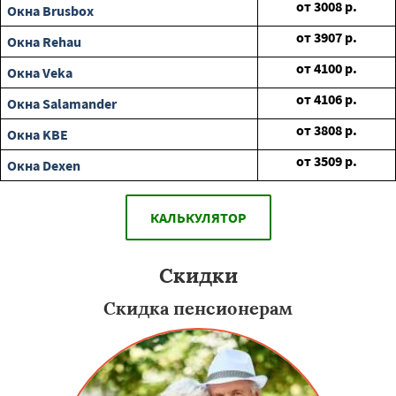
от
3008
р.
Окна Brusbox
от
3907
р.
Окна Rehau
от
4100
р.
Окна Veka
от
4106
р.
Окна Salamander
от
3808
р.
Окна KBE
от
3509
р.
Окна Dexen
КАЛЬКУЛЯТОР
Скидки
Скидка пенсионерам