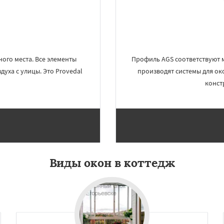
ино-Дулево
Лобня
Даю согласие на обработку персональных данных
ий
Луховицы
Лыткарино
йск
Мытищи
огинск
Одинцово
Озеры
Павловский Посад
ьск
Протвино
Пушкино
ого места. Все элементы
Профиль AGS соответствуют 
ое
Реутов
Рошаль
Рузф
уха с улицы. Это Provedal
производят системы для ок
конст
Виды окон в коттедж