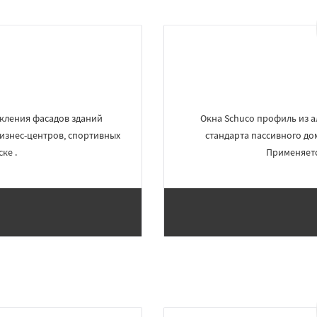
кления фасадов зданий
Окна Schuco профиль из 
изнес-центров, спортивных
стандарта пассивного до
ке .
Применяетс
×
×
м по
УЗНАТЬ ПОДРОБНЕЕ
нам
йск
Звенигород
ра
Кашира
Клин
в
Котельники
Красногорск
Краснознаменск
Кубинка