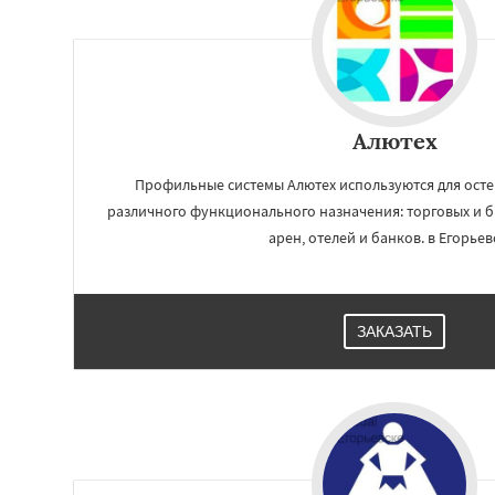
Алютех
Профильные системы Алютех используются для осте
различного функционального назначения: торговых и б
арен, отелей и банков. в Егорьевс
Работае
ЗАКАЗАТЬ
регио
Жуковский
Зара
Ивантеевка
Ист
Коломна
Короле
Красноармейск
Краснозаводск