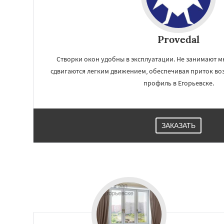
Куровское
Лик
Лосино-Петровск
Люберцы
Можа
Наро-Фоминск
Н
Provedal
Орехово-Зуево
Пересвет
Подол
Створки окон удобны в эксплуатации. Не занимают мн
Пущино
Раменск
сдвигаются легким движением, обеспечивая приток возд
Сергиев Посад
профиль в Егорьевске.
ЗАКАЗАТЬ