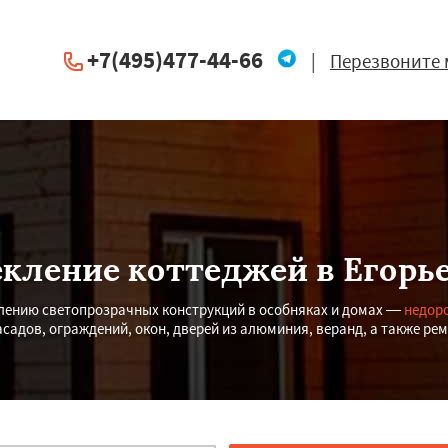
+7(495)477-44-66
|
Перезвоните 
кление коттеджей в Егорь
лению светопрозрачных конструкций в особняках и домах —
недоро
асадов, ограждений, окон, дверей из алюминия, веранд, а также ре