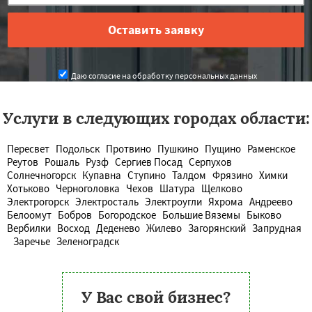
Даю согласие на обработку персональных данных
Услуги в следующих городах области:
Пересвет
Подольск
Протвино
Пушкино
Пущино
Раменское
Реутов
Рошаль
Рузф
Сергиев Посад
Серпухов
Солнечногорск
Купавна
Ступино
Талдом
Фрязино
Химки
Хотьково
Черноголовка
Чехов
Шатура
Щелково
Электрогорск
Электросталь
Электроугли
Яхрома
Андреево
Белоомут
Бобров
Богородское
Большие Вяземы
Быково
Вербилки
Восход
Деденево
Жилево
Загорянский
Запрудная
Заречье
Зеленоградск
У Вас свой бизнес?