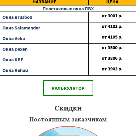
НАЗВАНИЕ
ЦЕНА
Пластиковые окна ПВХ
от
3001
р.
Окна Brusbox
от
4101
р.
Окна Salamander
от
4105
р.
Окна Veka
от
3500
р.
Окна Dexen
от
3806
р.
Окна KBE
от
3903
р.
Окна Rehau
КАЛЬКУЛЯТОР
Скидки
Постоянным заказчикам