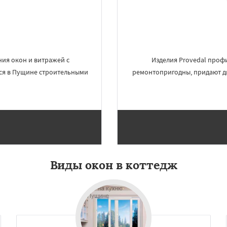
ектроугли
Яхрома
Даю согласие на обработку персональных данных
мут
Бобров
Богородское
ы
Быково
Вербилки
о
Жилево
Загорянский
чье
Зеленоградск
а
Ильинский
Красково
ия окон и витражей с
Изделия Provedal профи
ся в Пущине строительными
ремонтопригодны, придают д
Виды окон в коттедж