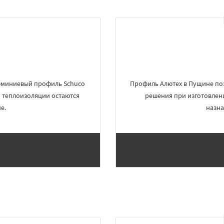
люминиевый профиль Schuco
Профиль Алютех в Пущине по
и теплоизоляции остаются
решения при изготовлен
е.
назна
×
×
м по
УЗНАТЬ ПОДРОБНЕЕ
нам
в
Рошаль
Рузф
ерпухов
Солнечногорск
о
Талдом
Фрязино
Черноголовка
Чехов
о
Электрогорск