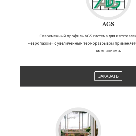
Электросталь
Эл
Андреево
Белоо
Большие Вязем
Восход
Деденев
AGS
Запрудная
Заре
Измайлово
Икш
Современный профиль AGS система для изготовлен
Лесной
«европазом» с увеличенным терморазрывом применяет
компаниями.
ЗАКАЗАТЬ