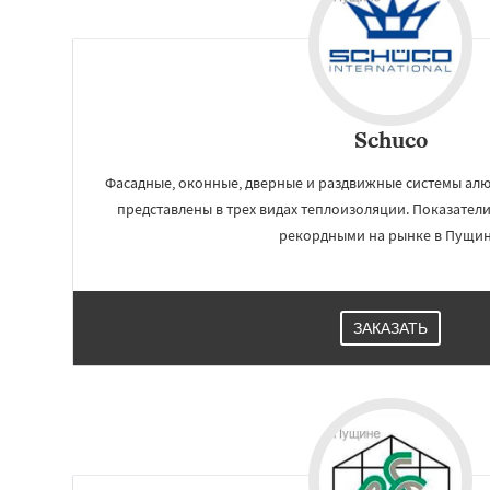
Schuco
Фасадные, оконные, дверные и раздвижные системы а
представлены в трех видах теплоизоляции. Показател
рекордными на рынке в Пущин
Работае
ЗАКАЗАТЬ
регио
Раменское
Реуто
Сергиев Посад
С
Купавна
Ступин
Химки
Хотьково
Шатура
Щелков