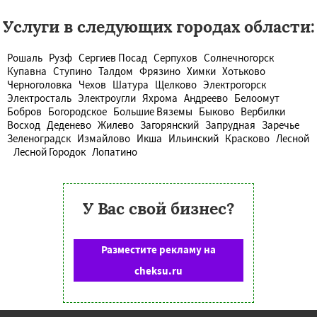
Услуги в следующих городах области:
Рошаль
Рузф
Сергиев Посад
Серпухов
Солнечногорск
Купавна
Ступино
Талдом
Фрязино
Химки
Хотьково
Черноголовка
Чехов
Шатура
Щелково
Электрогорск
Электросталь
Электроугли
Яхрома
Андреево
Белоомут
Бобров
Богородское
Большие Вяземы
Быково
Вербилки
Восход
Деденево
Жилево
Загорянский
Запрудная
Заречье
Зеленоградск
Измайлово
Икша
Ильинский
Красково
Лесной
Лесной Городок
Лопатино
У Вас свой бизнес?
Разместите рекламу на
cheksu.ru