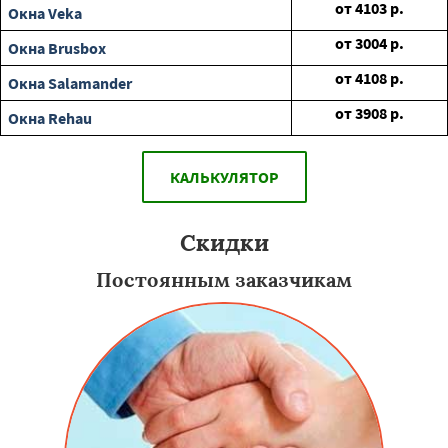
от
4103
р.
Окна Veka
от
3004
р.
Окна Brusbox
от
4108
р.
Окна Salamander
от
3908
р.
Окна Rehau
КАЛЬКУЛЯТОР
Скидки
Постоянным заказчикам