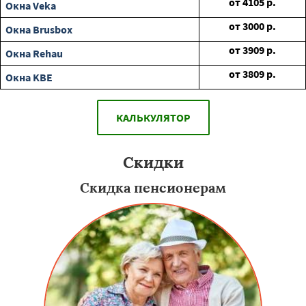
от
4105
р.
Окна Veka
от
3000
р.
Окна Brusbox
от
3909
р.
Окна Rehau
от
3809
р.
Окна KBE
КАЛЬКУЛЯТОР
Скидки
Скидка пенсионерам