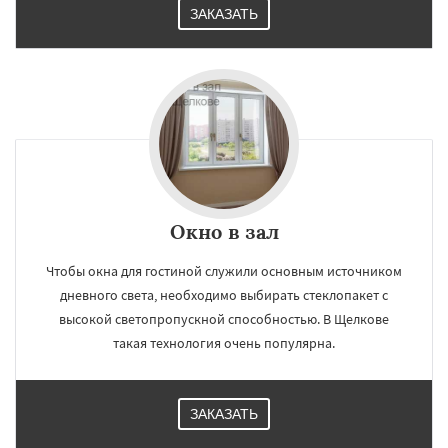
ЗАКАЗАТЬ
×
×
Работаем по
УЗНАТЬ ПОДРОБНЕЕ
регионам
Электрогорск
Электросталь
Электроугли
Яхрома
Андреево
Окно в зал
Белоомут
Бобров
Богородское
Большие Вяземы
Быково
Вербилки
Восход
Деденево
Жилево
Загорянский
Чтобы окна для гостиной служили основным источником
Запрудная
Заречье
Зеленоградск
Даю согласие на обработку персональных данных
дневного света, необходимо выбирать стеклопакет с
Измайлово
Икша
Ильинский
Красково
высокой светопропускной способностью. В Щелкове
Лесной
Лесной Городок
Лопатино
такая технология очень популярна.
Лотошино
Малаховка
Менделеевск
Михнево
Монино
Нахабино
Некрасовское
Обухово
Октябрьский
Правдинский
Решетниково
Родники
ЗАКАЗАТЬ
Свердловск
Северный
Софрино