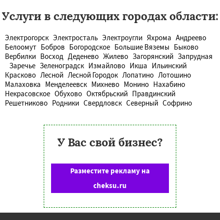
Услуги в следующих городах области:
Электрогорск
Электросталь
Электроугли
Яхрома
Андреево
Белоомут
Бобров
Богородское
Большие Вяземы
Быково
Вербилки
Восход
Деденево
Жилево
Загорянский
Запрудная
Заречье
Зеленоградск
Измайлово
Икша
Ильинский
Красково
Лесной
Лесной Городок
Лопатино
Лотошино
Малаховка
Менделеевск
Михнево
Монино
Нахабино
Некрасовское
Обухово
Октябрьский
Правдинский
Решетниково
Родники
Свердловск
Северный
Софрино
У Вас свой бизнес?
Разместите рекламу на
cheksu.ru