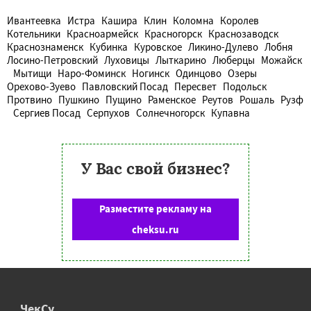
Ивантеевка
Истра
Кашира
Клин
Коломна
Королев
Котельники
Красноармейск
Красногорск
Краснозаводск
Краснознаменск
Кубинка
Куровское
Ликино-Дулево
Лобня
Лосино-Петровский
Луховицы
Лыткарино
Люберцы
Можайск
Мытищи
Наро-Фоминск
Ногинск
Одинцово
Озеры
Орехово-Зуево
Павловский Посад
Пересвет
Подольск
Протвино
Пушкино
Пущино
Раменское
Реутов
Рошаль
Рузф
Сергиев Посад
Серпухов
Солнечногорск
Купавна
У Вас свой бизнес?
Разместите рекламу на
cheksu.ru
ЧекСу