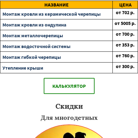
НАЗВАНИЕ
ЦЕНА
от
702
р.
Монтаж кровли из керамической черепицы
от
5005
р.
Монтаж кровли из ондулина
от
700
р.
Монтаж металлочерепицы
от
353
р.
Монтаж водосточной системы
от
760
р.
Монтаж гибкой черепицы
от
300
р.
Утепление крыши
КАЛЬКУЛЯТОР
Скидки
Для многодетных