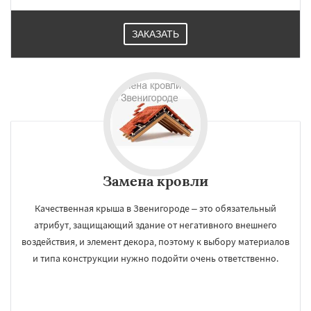
Лобня
Лосино-Петровский
Луховицы
Даю согласие на обработку персональных данных
Лыткарино
Люберцы
Можайск
Мытищи
Наро-Фоминск
Ногинск
Одинцово
ЗАКАЗАТЬ
Озеры
Орехово-Зуево
Павловский Посад
Пересвет
Подольск
Протвино
Пушкино
Пущино
Раменское
Реутов
Рошаль
Рузф
Сергиев Посад
Серпухов
Солнечногорск
Купавна
Замена кровли
Качественная крыша в Звенигороде – это обязательный
атрибут, защищающий здание от негативного внешнего
воздействия, и элемент декора, поэтому к выбору материалов
и типа конструкции нужно подойти очень ответственно.