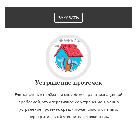
ЗАКАЗАТЬ
×
×
Работаем по
Устранение протечек
УЗНАТЬ ПОДРОБНЕЕ
регионам
Единственным надёжным способом справиться с данной
проблемой, это оперативное её устранение. Именно
Ивантеевка
Истра
Кашира
Клин
устранение протечек крыши может спасти от влаги:
Коломна
Королев
Котельники
перекрытия, слой утеплителя, балки и т.п..
Красноармейск
Красногорск
Краснозаводск
Краснознаменск
Кубинка
Куровское
Ликино-Дулево